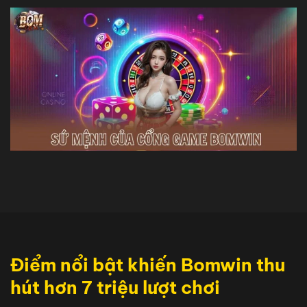
Điểm nổi bật khiến Bomwin thu
hút hơn 7 triệu lượt chơi