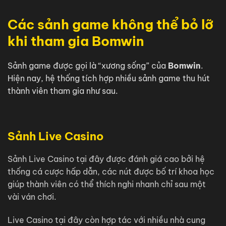
Các sảnh game không thể bỏ lỡ
khi tham gia Bomwin
Sảnh game được gọi là “xương sống” của
Bomwin
.
Hiện nay, hệ thống tích hợp nhiều sảnh game thu hút
thành viên tham gia như sau.
Sảnh Live Casino
Sảnh Live Casino tại đây được đánh giá cao bởi hệ
thống cá cược hấp dẫn, các nút được bố trí khoa học
giúp thành viên có thể thích nghi nhanh chỉ sau một
vài ván chơi.
Live Casino tại đây còn hợp tác với nhiều nhà cung