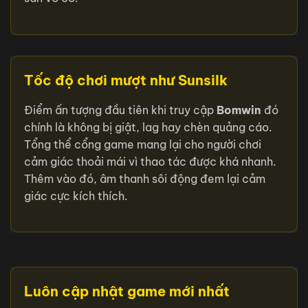
Tốc độ chơi mượt như Sunsilk
Điểm ấn tượng đầu tiên khi truy cập
Bomwin
đó
chính là không bị giật, lag hay chèn quảng cáo.
Tổng thể cổng game mang lại cho người chơi
cảm giác thoải mái vì thao tác được khá nhanh.
Thêm vào đó, âm thanh sôi động đem lại cảm
giác cực kích thích.
Luôn cập nhật game mới nhất