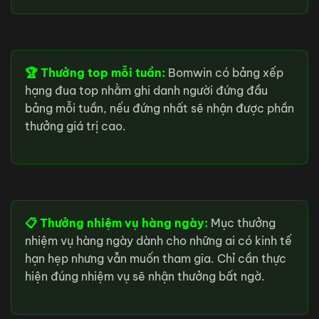
🏆 Thưởng top mỗi tuần:
Bomwin có bảng xếp
hạng đua top nhằm ghi danh người đứng đầu
bảng mỗi tuần, nếu đứng nhất sẽ nhận được phần
thưởng giá trị cao.
📋 Thưởng nhiệm vụ hàng ngày:
Mục thưởng
nhiệm vụ hàng ngày dành cho những ai có kinh tế
hạn hẹp nhưng vẫn muốn tham gia. Chỉ cần thực
hiện đúng nhiệm vụ sẽ nhận thưởng bất ngờ.