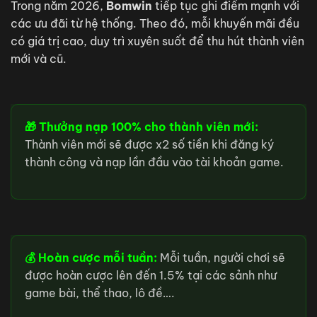
Trong năm 2026,
Bomwin
tiếp tục ghi điểm mạnh với
các ưu đãi từ hệ thống. Theo đó, mỗi khuyến mãi đều
có giá trị cao, duy trì xuyên suốt để thu hút thành viên
mới và cũ.
🎁 Thưởng nạp 100% cho thành viên mới:
Thành viên mới sẽ được x2 số tiền khi đăng ký
thành công và nạp lần đầu vào tài khoản game.
💰 Hoàn cược mỗi tuần:
Mỗi tuần, người chơi sẽ
được hoàn cược lên đến 1.5% tại các sảnh như
game bài, thể thao, lô đề….