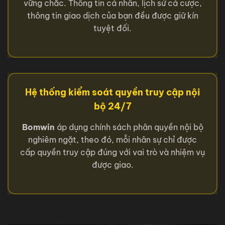
vững chắc. Thông tin cá nhân, lịch sử cá cược,
thông tin giao dịch của bạn đều được giữ kín
tuyệt đối.
Hệ thống kiểm soát quyền truy cập nội
bộ 24/7
Bomwin
áp dụng chính sách phân quyền nội bộ
nghiêm ngặt, theo đó, mỗi nhân sự chỉ được
cấp quyền truy cập đúng với vai trò và nhiệm vụ
được giao.