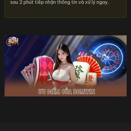
sau 2 phút tiếp nhận thông tin và xử lý ngay.