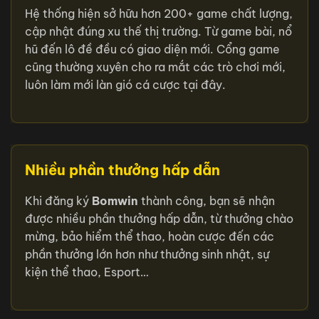
Hệ thống hiện sở hữu hơn 200+ game chất lượng,
cập nhật đúng xu thế thị trường. Từ game bài, nổ
hũ đến lô đề đều có giao diện mới. Cổng game
cũng thường xuyên cho ra mắt các trò chơi mới,
luôn làm mới làn gió cá cược tại đây.
Nhiều phần thưởng hấp dẫn
Khi đăng ký
Bomwin
thành công, bạn sẽ nhận
được nhiều phần thưởng hấp dẫn, từ thưởng chào
mừng, bảo hiểm thể thao, hoàn cược đến các
phần thưởng lớn hơn như thưởng sinh nhật, sự
kiện thể thao, Esport…