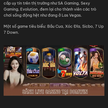
cấp uy tín trên thị trường như SA Gaming, Sexy
Gaming, Evolution, đem lại cho thành viên các trò
chơi sống động hệt như đang ở Las Vegas.
Một số game tiêu biểu: Bầu Cua, Xóc Đĩa, Sicbo, 7 Up
7 Down.