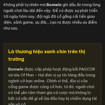
Không phải tự nhiên mà
Bomwin
ghi dấu ấn trong lòng
người chơi lâu dài đến vậy. Để có được sự phát triển
tới ngày hôm nay, đội ngũ đã cố gắng cải tiến giao
diện, sảnh game, ưu đãi,…tạo ra được nhiều ưu điểm
như sau.
Là thương hiệu xanh chín trên thị
trường
Bomwin
được cấp phép hoạt động bởi PAGCOR
và Isle Of Man – Hai đơn vị uy tín hàng đầu trong
ngành cờ bạc online. Chính vì thế, địa vị của
cổng game được củng cố hơn, từ đó, người chơi
có thể yên tâm tham gia cá cược mà không lo
bất cứ vấn đề gì về lừa đảo hay bị chiếm dụng tài
sản vô cớ.