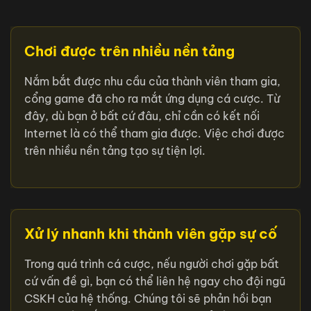
Chơi được trên nhiều nền tảng
Nắm bắt được nhu cầu của thành viên tham gia,
cổng game đã cho ra mắt ứng dụng cá cược. Từ
đây, dù bạn ở bất cứ đâu, chỉ cần có kết nối
Internet là có thể tham gia được. Việc chơi được
trên nhiều nền tảng tạo sự tiện lợi.
Xử lý nhanh khi thành viên gặp sự cố
Trong quá trình cá cược, nếu người chơi gặp bất
cứ vấn đề gì, bạn có thể liên hệ ngay cho đội ngũ
CSKH của hệ thống. Chúng tôi sẽ phản hồi bạn