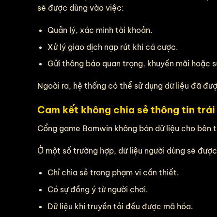
sẽ được dùng vào việc:
Quản lý, xác minh tài khoản.
Xử lý giao dịch nạp rút khi cá cược.
Gửi thông báo quan trọng, khuyến mãi hoặc s
Ngoài ra, hệ thống có thể sử dụng dữ liệu đã đư
Cam kết không chia sẻ thông tin trái
Cổng game Bomwin không bán dữ liệu cho bên thứ
Ở một số trường hợp, dữ liệu người dùng sẽ được 
Chỉ chia sẻ trong phạm vi cần thiết.
Có sự đồng ý từ người chơi.
Dữ liệu khi truyền tải đều được mã hóa.