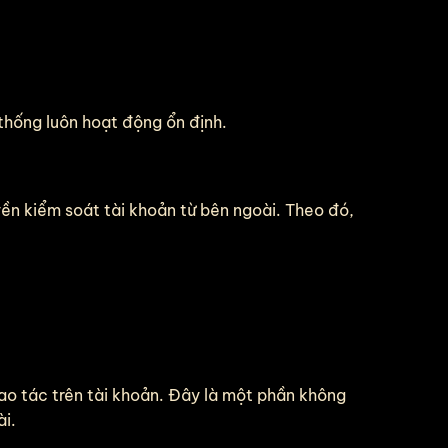
thống luôn hoạt động ổn định.
ền kiểm soát tài khoản từ bên ngoài. Theo đó,
ao tác trên tài khoản. Đây là một phần không
ài.