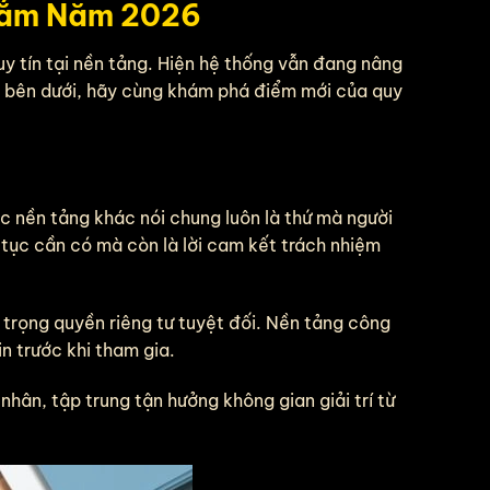
Nắm Năm 2026
uy tín tại nền tảng. Hiện hệ thống vẫn đang nâng
ng bên dưới, hãy cùng khám phá điểm mới của quy
ác nền tảng khác nói chung luôn là thứ mà người
 tục cần có mà còn là lời cam kết trách nhiệm
trọng quyền riêng tư tuyệt đối. Nền tảng công
in trước khi tham gia.
nhân, tập trung tận hưởng không gian giải trí từ