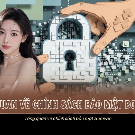
Tổng quan về chính sách bảo mật Bomwin