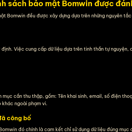
ính sách bảo mật Bomwin được đán
 mật Bomwin đều được xây dựng dựa trên những nguyên tắc
định. Việc cung cấp dữ liệu dựa trên tinh thần tự nguyện, 
ục cần thu thập, gồm: Tên khai sinh, email, số điện thoạ
o khác ngoài phạm vi.
đã công bố
Bomwin đó chính là cam kết chỉ sử dụng dữ liệu đúng mục 