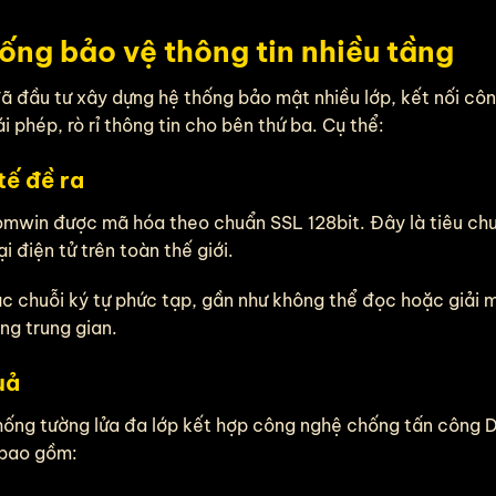
ống bảo vệ thông tin nhiều tầng
đầu tư xây dựng hệ thống bảo mật nhiều lớp, kết nối công 
i phép, rò rỉ thông tin cho bên thứ ba. Cụ thể:
tế đề ra
Bomwin được mã hóa theo chuẩn SSL 128bit. Đây là tiêu ch
 điện tử trên toàn thế giới.
ác chuỗi ký tự phức tạp, gần như không thể đọc hoặc giải 
ng trung gian.
uả
ống tường lửa đa lớp kết hợp công nghệ chống tấn công DD
y bao gồm: