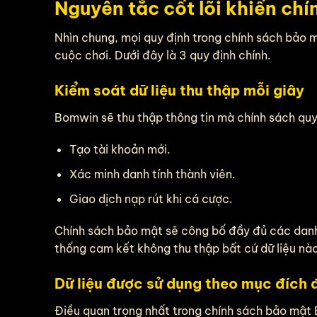
Nguyên tắc cốt lõi khiến ch
Nhìn chung, mọi quy định trong chính sách bảo
cuộc chơi. Dưới đây là 3 quy định chính.
Kiểm soát dữ liệu thu thập mỗi giây
Bomwin sẽ thu thập thông tin mà chính sách quy 
Tạo tài khoản mới.
Xác minh danh tính thành viên.
Giao dịch nạp rút khi cá cược.
Chính sách bảo mật sẽ công bố đầy đủ các danh m
thống cam kết không thu thập bất cứ dữ liệu nà
Dữ liệu được sử dụng theo mục đích 
Điều quan trọng nhất trong chính sách bảo mật 