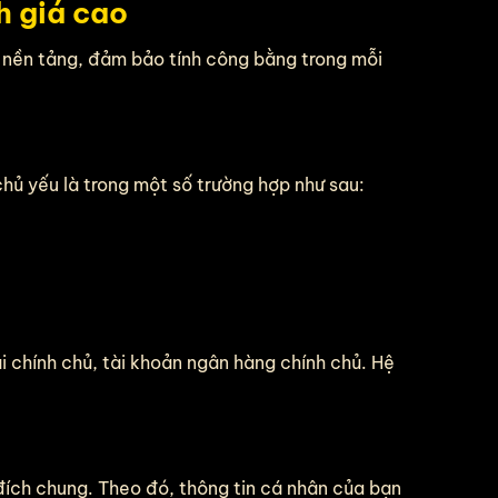
h giá cao
 nền tảng, đảm bảo tính công bằng trong mỗi
chủ yếu là trong một số trường hợp như sau:
i chính chủ, tài khoản ngân hàng chính chủ. Hệ
đích chung. Theo đó, thông tin cá nhân của bạn