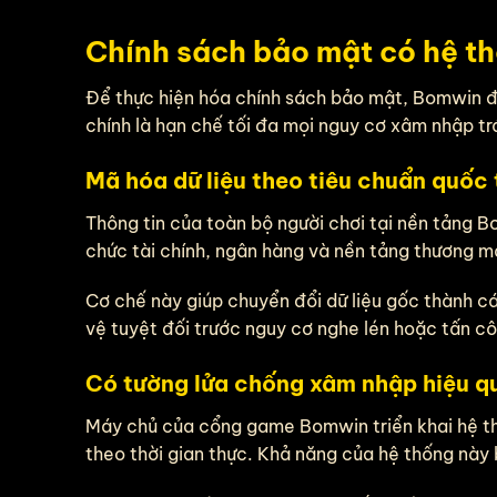
Chính sách bảo mật có hệ th
Để thực hiện hóa chính sách bảo mật, Bomwin đã 
chính là hạn chế tối đa mọi nguy cơ xâm nhập trá
Mã hóa dữ liệu theo tiêu chuẩn quốc 
Thông tin của toàn bộ người chơi tại nền tảng 
chức tài chính, ngân hàng và nền tảng thương mại
Cơ chế này giúp chuyển đổi dữ liệu gốc thành c
vệ tuyệt đối trước nguy cơ nghe lén hoặc tấn cô
Có tường lửa chống xâm nhập hiệu q
Máy chủ của cổng game Bomwin triển khai hệ th
theo thời gian thực. Khả năng của hệ thống nà