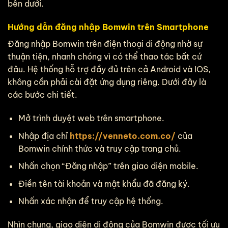
bên dưới.
Hướng dẫn đăng nhập Bomwin trên Smartphone
Đăng nhập Bomwin trên điện thoại di động nhờ sự
thuận tiện, nhanh chóng vì có thể thao tác bất cứ
đâu. Hệ thống hỗ trợ đầy đủ trên cả Android và IOS,
không cần phải cài đặt ứng dụng riêng. Dưới đây là
các bước chi tiết.
Mở trình duyệt web trên smartphone.
Nhập địa chỉ
https://venneto.com.co/
của
Bomwin chính thức và truy cập trang chủ.
Nhấn chọn “Đăng nhập” trên giao diện mobile.
Điền tên tài khoản và mật khẩu đã đăng ký.
Nhấn xác nhận để truy cập hệ thống.
Nhìn chung, giao diện di động của Bomwin được tối ưu