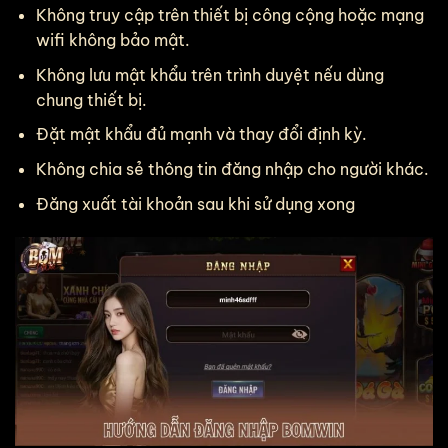
Không truy cập trên thiết bị công cộng hoặc mạng
wifi không bảo mật.
Không lưu mật khẩu trên trình duyệt nếu dùng
chung thiết bị.
Đặt mật khẩu đủ mạnh và thay đổi định kỳ.
Không chia sẻ thông tin đăng nhập cho người khác.
Đăng xuất tài khoản sau khi sử dụng xong