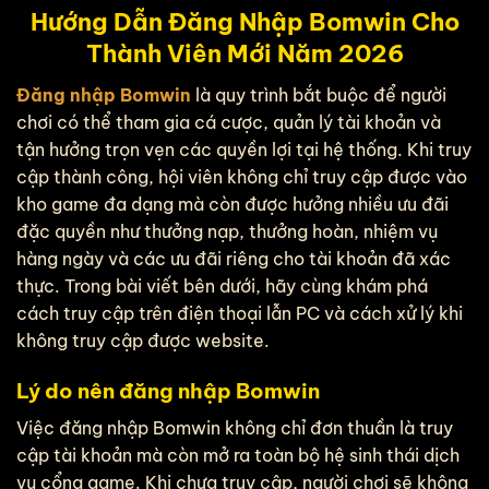
Hướng Dẫn Đăng Nhập Bomwin Cho
Thành Viên Mới Năm 2026
Đăng nhập Bomwin
là quy trình bắt buộc để người
chơi có thể tham gia cá cược, quản lý tài khoản và
tận hưởng trọn vẹn các quyền lợi tại hệ thống. Khi truy
cập thành công, hội viên không chỉ truy cập được vào
kho game đa dạng mà còn được hưởng nhiều ưu đãi
đặc quyền như thưởng nạp, thưởng hoàn, nhiệm vụ
hàng ngày và các ưu đãi riêng cho tài khoản đã xác
thực. Trong bài viết bên dưới, hãy cùng khám phá
cách truy cập trên điện thoại lẫn PC và cách xử lý khi
không truy cập được website.
Lý do nên đăng nhập Bomwin
Việc đăng nhập Bomwin không chỉ đơn thuần là truy
cập tài khoản mà còn mở ra toàn bộ hệ sinh thái dịch
vụ cổng game. Khi chưa truy cập, người chơi sẽ không