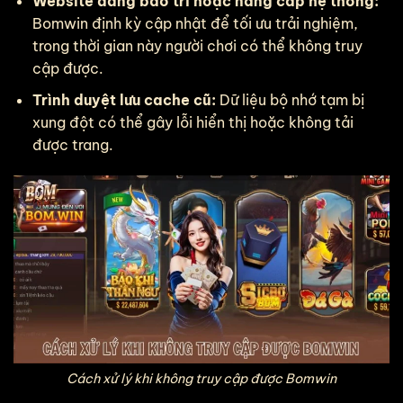
Website đang bảo trì hoặc nâng cấp hệ thống:
Bomwin định kỳ cập nhật để tối ưu trải nghiệm,
trong thời gian này người chơi có thể không truy
cập được.
Trình duyệt lưu cache cũ:
Dữ liệu bộ nhớ tạm bị
xung đột có thể gây lỗi hiển thị hoặc không tải
được trang.
Cách xử lý khi không truy cập được Bomwin