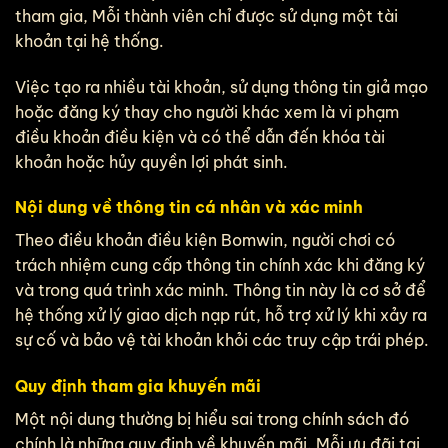
tham gia, Mỗi thành viên chỉ được sử dụng một tài
khoản tại hệ thống.
Việc tạo ra nhiều tài khoản, sử dụng thông tin giả mạo
hoặc đăng ký thay cho người khác xem là vi phạm
điều khoản điều kiện và có thể dẫn đến khóa tài
khoản hoặc hủy quyền lợi phát sinh.
Nội dung về thông tin cá nhân và xác minh
Theo điều khoản điều kiện Bomwin, người chơi có
trách nhiệm cung cấp thông tin chính xác khi đăng ký
và trong quá trình xác minh. Thông tin này là cơ sở để
hệ thống xử lý giao dịch nạp rút, hỗ trợ xử lý khi xảy ra
sự cố và bảo vệ tài khoản khỏi các truy cập trái phép.
Quy định tham gia khuyến mãi
Một nội dung thường bị hiểu sai trong chính sách đó
chính là những quy định về khuyến mãi. Mỗi ưu đãi tại