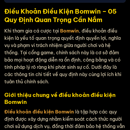
Điều Khoản Điều Kiện Bomwin – 05
Quy Định Quan Trọng Cần Nắm
Khi tham gia cá cược tại
Bomwin
, điều khoản điều
kiện là yếu tố quan trọng quyết định quyền lợi, nghĩa
vụ và phạm vi trách nhiệm giữa người chơi và hệ
thống. Tại cổng game, chính sách này là cơ sở đảm
bảo mọi hoạt động diễn ra ổn định, công bằng và có
tính pháp lý rõ ràng khi phát sinh sự cố. Dưới đây là
các thông tin chi tiết về quy định này cùng lợi ích khi
tuân thủ chính sách.
Giới thiệu chung về điều khoản điều kiện
Bomwin
Điều khoản điều kiện Bomwin
là tập hợp các quy
định được xây dựng nhằm kiểm soát cách thức người
chơi sử dụng dịch vụ, đồng thời đảm bảo hệ thống vẫn