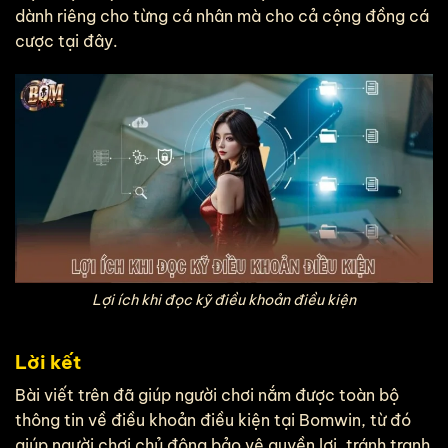
dành riêng cho từng cá nhân mà cho cả cộng đồng cá
cược tại đây.
Lợi ích khi đọc kỹ điều khoản điều kiện
Lời kết
Bài viết trên đã giúp người chơi nắm được toàn bộ
thông tin về điều khoản điều kiện tại Bomwin, từ đó
giúp người chơi chủ động bảo vệ quyền lợi, tránh tranh