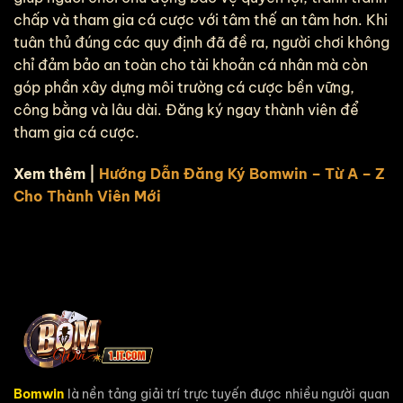
chấp và tham gia cá cược với tâm thế an tâm hơn. Khi
tuân thủ đúng các quy định đã đề ra, người chơi không
chỉ đảm bảo an toàn cho tài khoản cá nhân mà còn
góp phần xây dựng môi trường cá cược bền vững,
công bằng và lâu dài. Đăng ký ngay thành viên để
tham gia cá cược.
Xem thêm |
Hướng Dẫn
Đăng Ký Bomwin – Từ A – Z
Cho Thành Viên Mới
Bomwin
là nền tảng giải trí trực tuyến được nhiều người quan