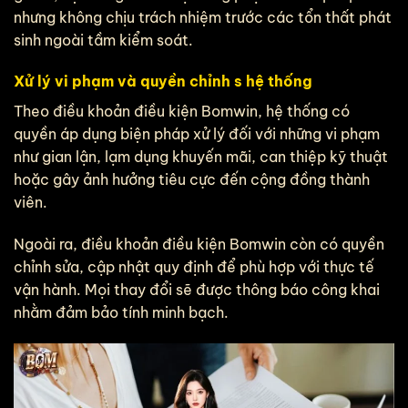
nhưng không chịu trách nhiệm trước các tổn thất phát
sinh ngoài tầm kiểm soát.
Xử lý vi phạm và quyền chỉnh s hệ thống
Theo điều khoản điều kiện Bomwin, hệ thống có
quyền áp dụng biện pháp xử lý đối với những vi phạm
như gian lận, lạm dụng khuyến mãi, can thiệp kỹ thuật
hoặc gây ảnh hưởng tiêu cực đến cộng đồng thành
viên.
Ngoài ra, điều khoản điều kiện Bomwin còn có quyền
chỉnh sửa, cập nhật quy định để phù hợp với thực tế
vận hành. Mọi thay đổi sẽ được thông báo công khai
nhằm đảm bảo tính minh bạch.