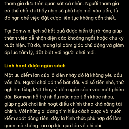
tham gia dựa trên quan sát cá nhân. Người tham gia
có thể chờ khi thấy nhịp số phù hợp mới vào tiền, từ
đó hạn chế việc đặt cược liên tục không cần thiết.
Tại Bomwin, lịch sử kết quả được hiển thị rõ ràng giúp
thành viên dễ nhận diện các khoảng ngắt hoặc chu kỳ
xuất hiện. Từ đó, mang lại cảm giác chủ động và giảm
áp lực tâm lý, đặt biệt với người chơi mới.
Linh hoạt được ngân sách
Một ưu điểm lớn của lô xiên nháy đó là không yêu cầu
vốn lớn. Người chơi có thể bắt đầu với số tiền nhỏ, thử
nghiệm từng lượt thay vì dồn ngân sách vào một phiên
dài. Bomwin hỗ trợ nhiều mức nạp tiền khác nhau,
giúp người chơi linh hoạt điều chỉnh theo khả năng tài
chính. Với những ai đang tìm hiểu cách cược và muốn
kiểm soát dòng tiền, đây là hình thức phù hợp để làm
quen mà không tạo áp lực quá lớn về chi phí.