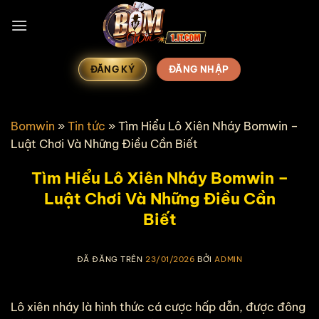
Chuyển
đến
nội
dung
ĐĂNG KÝ
ĐĂNG NHẬP
Bomwin
»
Tin tức
»
Tìm Hiểu Lô Xiên Nháy Bomwin –
Luật Chơi Và Những Điều Cần Biết
Tìm Hiểu Lô Xiên Nháy Bomwin –
Luật Chơi Và Những Điều Cần
Biết
ĐÃ ĐĂNG TRÊN
23/01/2026
BỞI
ADMIN
Lô xiên nháy là hình thức cá cược hấp dẫn, được đông