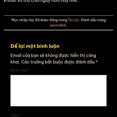
khoản và thử chơi ngay hôm nay nhé.
Mục nhập này đã được đăng trong
Tin tức
. Đánh dấu trang
permalink
.
Để lại một bình luận
Email của bạn sẽ không được hiển thị công
khai.
Các trường bắt buộc được đánh dấu
*
Bình luận
*
Tên
*