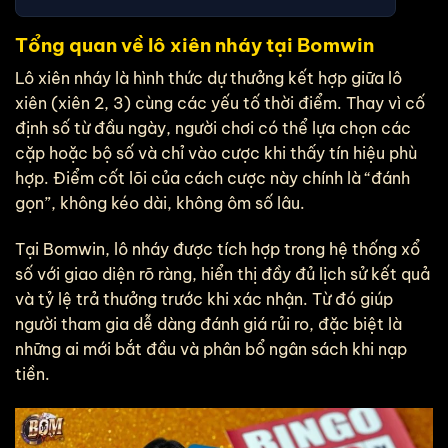
Tổng quan về lô xiên nháy tại Bomwin
Lô xiên nháy là hình thức dự thưởng kết hợp giữa lô
xiên (xiên 2, 3) cùng các yếu tố thời điểm. Thay vì cố
định số từ đầu ngày, người chơi có thể lựa chọn các
cặp hoặc bộ số và chỉ vào cược khi thấy tín hiệu phù
hợp. Điểm cốt lõi của cách cược này chính là “đánh
gọn”, không kéo dài, không ôm số lâu.
Tại Bomwin, lô nháy được tích hợp trong hệ thống xổ
số với giao diện rõ ràng, hiển thị đầy đủ lịch sử kết quả
và tỷ lệ trả thưởng trước khi xác nhận. Từ đó giúp
người tham gia dễ dàng đánh giá rủi ro, đặc biệt là
những ai mới bắt đầu và phân bổ ngân sách khi nạp
tiền.