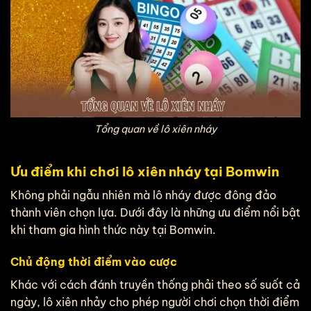
Tổng quan về lô xiên nháy
Ưu điểm khi chơi lô xiên nháy tại Bomwin
Không phải ngẫu nhiên mà lô nháy được đông đảo
thành viên chọn lựa. Dưới đây là những ưu điểm nổi bật
khi tham gia hình thức này tại Bomwin.
Chủ động thời điểm vào cược
Khác với cách đánh truyền thống phải theo số suốt cả
ngày, lô xiên nhảy cho phép người chơi chọn thời điểm