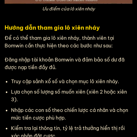
Ưu điểm của lô xiên nháy
Hướng dẫn tham gia lô xiên nháy
Để có thể tham gia lô xiên nháy, thành viên tại
Bomwin cần thực hiện theo các bước như sau:
Đăng nhập tài khoản Bomwin và đảm bảo số dư đã
được nạp tiền đầy đủ.
Truy cập sảnh xổ số và chọn mục lô xiên nháy.
Lựa chọn số lượng số muốn xiên (xiên 2 hoặc xiên
3).
Nhập các con số theo chiến lược cá nhân và chọn
mức tiền cược phù hợp.
Kiểm tra lại thông tin, tỷ lệ trả thưởng hiển thị rồi
xác nhận đặt cược.