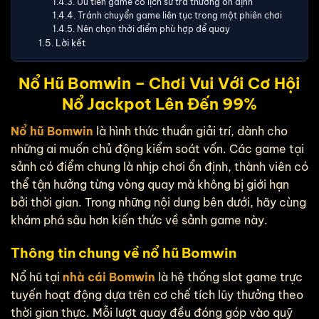
Ưu tiên game có lịch sử trả thưởng ổn định
Tránh chuyển game liên tục trong một phiên chơi
Nên chọn thời điểm phù hợp để quay
Lời kết
Nổ Hũ Bomwin – Chơi Vui Với Cơ Hội
Nổ Jackpot Lên Đến 99%
Nổ hũ Bomwin
là hình thức thuần giải trí, dành cho
những ai muốn chủ động kiểm soát vốn. Các game tại
sảnh có điểm chung là nhịp chơi ổn định, thành viên có
thể tận hưởng từng vòng quay mà không bị giới hạn
bởi thời gian. Trong những nội dung bên dưới, hãy cùng
khám phá sâu hơn kiến thức về sảnh game này.
Thông tin chung về nổ hũ Bomwin
Nổ hũ tại
nhà cái Bomwin
là hệ thống slot game trực
tuyến hoạt động dựa trên cơ chế tích lũy thưởng theo
thời gian thực. Mỗi lượt quay đều đóng góp vào quỹ