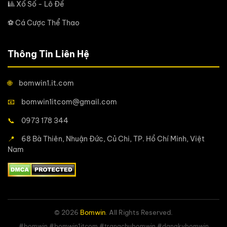
🎱 Xổ Số - Lô Đề
⚽ Cá Cược Thể Thao
Thông Tin Liên Hệ
🌐
bomwin1.it.com
📧
bomwin1itcom@gmail.com
📞
0973 178 344
📍
68 Bà Thiên, Nhuận Đức, Củ Chi, TP. Hồ Chí Minh, Việt
Nam
© 2026
Bomwin
. All Rights Reserved.
#bomwin #bomwin1itcom #trangchubomwin #dangkybomwin