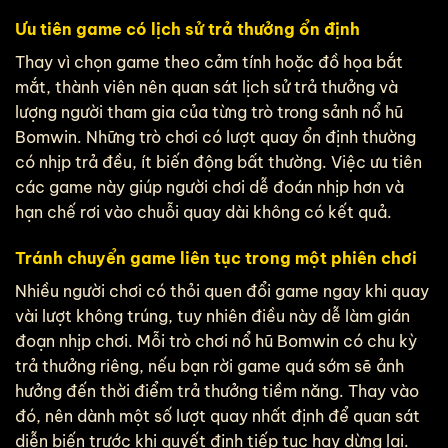
Ưu tiên game có lịch sử trả thưởng ổn định
Thay vì chọn game theo cảm tính hoặc đồ họa bắt
mắt, thành viên nên quan sát lịch sử trả thưởng và
lượng người tham gia của từng trò trong sảnh nổ hũ
Bomwin. Những trò chơi có lượt quay ổn định thường
có nhịp trả đều, ít biến động bất thường. Việc ưu tiên
các game này giúp người chơi dễ đoán nhịp hơn và
hạn chế rơi vào chuỗi quay dài không có kết quả.
Tránh chuyển game liên tục trong một phiên chơi
Nhiều người chơi có thỏi quen đổi game ngay khi quay
vài lượt không trúng, tuy nhiên điều này dễ làm gián
đoạn nhịp chơi. Mỗi trò chơi nổ hũ Bomwin có chu kỳ
trả thưởng riêng, nếu bạn rời game quá sớm sẽ ảnh
hưởng đến thời điểm trả thưởng tiềm năng. Thay vào
đó, nên dành một số lượt quay nhất định để quan sát
diễn biến trước khi quyết định tiếp tục hay dừng lại.