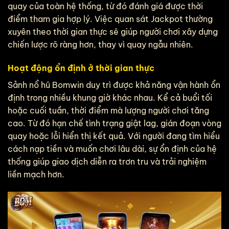
quay của toàn hệ thống, từ đó đánh giá được thời
điểm tham gia hợp lý. Việc quan sát Jackpot thường
xuyên theo thời gian thực sẽ giúp người chơi xây dựng
chiến lược rõ ràng hơn, thay vì quay ngẫu nhiên.
Hoạt động ổn định ở thời gian thực
Sảnh nổ hũ Bomwin duy trì được khả năng vận hành ổn
định trong nhiều khung giờ khác nhau. Kể cả buổi tối
hoặc cuối tuần, thời điểm mà lượng người chơi tăng
cao. Từ đó hạn chế tình trạng giật lag, gián đoạn vòng
quay hoặc lỗi hiển thị kết quả. Với người đang tìm hiểu
cách nạp tiền và muốn chơi lâu dài, sự ổn định của hệ
thống giúp giao dịch diễn ra trơn tru và trải nghiệm
liền mạch hơn.