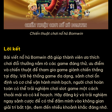
Chiến thuật chơi nổ hũ Bomwin
Lời kết
Bài viết nổ hũ Bomwin đã giúp thành viên ưa thích
chơi đổi thưởng nắm rõ các game đáng thử, ưu điểm
và chiến thuật để tham gia game giành chiến thắng
tại đây. Với hệ thống game đa dạng, sảnh chơi ổn
định và cơ chế vận hành minh bạch, người chơi hoàn
toàn có thể trải nghiệm chơi slot game một cách
thoải mái và có kế hoạch.
Hãy đăng ký và trải nghiệm
ngay sảnh cược để có thể đắm mình vào không gian
giải trí bất tận, đem đến nhiều khoảnh khắc đáng nhớ.