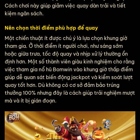
Cách chơi này giúp giảm việc quay dàn trải và tiết
kiệm ngân sách.
Nên chọn thời điểm phù hợp để quay
Một chiến thuật ít được chú ý là lựa chọn khung giờ
tham gia. Ở thời điểm ít người chơi, như sáng sớm
hoặc giữa trưa, tốc độ quay và nhịp xử lý thường ổn
định hơn. Một số thành viên giàu kinh nghiệm cho rằng
việc tham gia nổ hũ Bomwin vào khung giờ thấp điểm
giúp dễ quan sát biến động jackpot và kiểm soát lượt
quay tốt hơn. Dù không có cơ sở đảm bảo trúng
thưởng 100% nhưng đây là cách giúp trải nghiệm mượt
mà và ít bị gián đoạn.