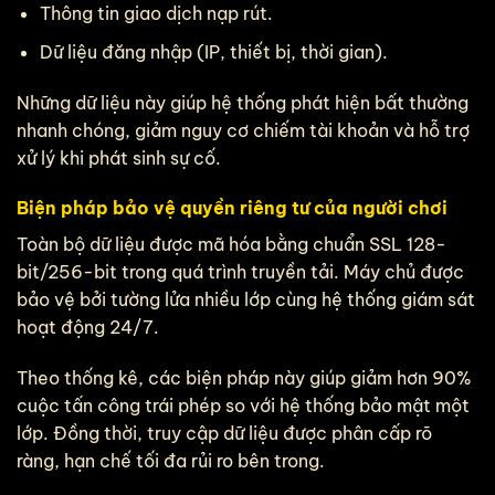
Thông tin giao dịch nạp rút.
Dữ liệu đăng nhập (IP, thiết bị, thời gian).
Những dữ liệu này giúp hệ thống phát hiện bất thường
nhanh chóng, giảm nguy cơ chiếm tài khoản và hỗ trợ
xử lý khi phát sinh sự cố.
Biện pháp bảo vệ quyền riêng tư của người chơi
Toàn bộ dữ liệu được mã hóa bằng chuẩn SSL 128-
bit/256-bit trong quá trình truyền tải. Máy chủ được
bảo vệ bởi tường lửa nhiều lớp cùng hệ thống giám sát
hoạt động 24/7.
Theo thống kê, các biện pháp này giúp giảm hơn 90%
cuộc tấn công trái phép so với hệ thống bảo mật một
lớp. Đồng thời, truy cập dữ liệu được phân cấp rõ
ràng, hạn chế tối đa rủi ro bên trong.