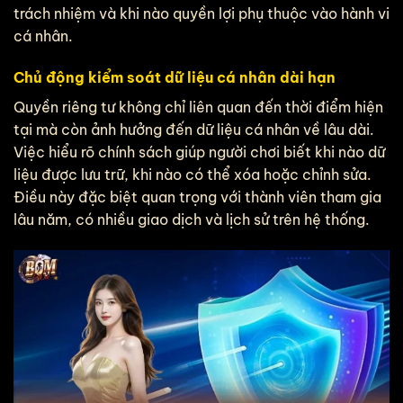
trách nhiệm và khi nào quyền lợi phụ thuộc vào hành vi
cá nhân.
Chủ động kiểm soát dữ liệu cá nhân dài hạn
Quyền riêng tư không chỉ liên quan đến thời điểm hiện
tại mà còn ảnh hưởng đến dữ liệu cá nhân về lâu dài.
Việc hiểu rõ chính sách giúp người chơi biết khi nào dữ
liệu được lưu trữ, khi nào có thể xóa hoặc chỉnh sửa.
Điều này đặc biệt quan trọng với thành viên tham gia
lâu năm, có nhiều giao dịch và lịch sử trên hệ thống.