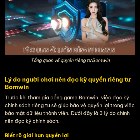
Tổng quan về quyền riêng tư Bomwin
Lý do người chơi nên đọc kỹ quyền riêng tư
Bomwin
Trước khi tham gia cổng game Bomwin, việc đọc kỹ
chính sách riêng tư sẽ giúp bảo vệ quyền lợi trong việc
bảo mật dữ liệu thành viên. Dưới đây là 3 lý do chính
nên đọc kỹ chính sách.
Biết rõ giới hạn quyền lợi