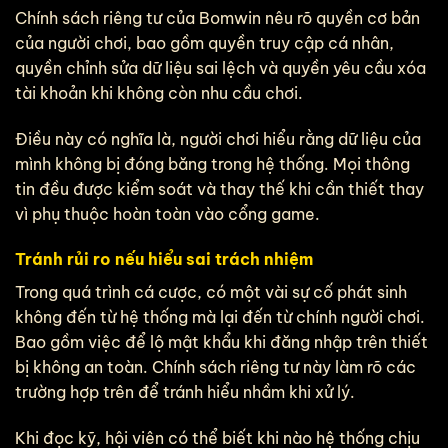
Chính sách riêng tư của Bomwin nêu rõ quyền cơ bản
của người chơi, bao gồm quyền truy cập cá nhân,
quyền chỉnh sửa dữ liệu sai lệch và quyền yêu cầu xóa
tài khoản khi không còn nhu cầu chơi.
Điều này có nghĩa là, người chơi hiểu rằng dữ liệu của
mình không bị đóng băng trong hệ thống. Mọi thông
tin đều được kiểm soát và thay thế khi cần thiết thay
vì phụ thuộc hoàn toàn vào cổng game.
Tránh rủi ro nếu hiểu sai trách nhiệm
Trong quá trình cá cược, có một vài sự cố phát sinh
không đến từ hệ thống mà lại đến từ chính người chơi.
Bao gồm việc để lộ mật khẩu khi đăng nhập trên thiết
bị không an toàn. Chính sách riêng tư này làm rõ các
trường hợp trên để tránh hiểu nhầm khi xử lý.
Khi đọc kỹ, hội viên có thể biết khi nào hệ thống chịu