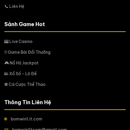
📞 Liên Hệ
Sảnh Game Hot
🎰 Live Casino
🃏 Game Bài Đổi Thưởng
🎮 Nổ Hũ Jackpot
🎱 Xổ Số - Lô Đề
⚽ Cá Cược Thể Thao
Thông Tin Liên Hệ
🌐
bomwin1.it.com
📧
bomwin1itcom@gmail.com