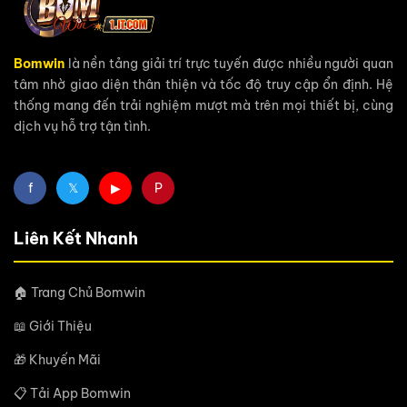
Bomwin
là nền tảng giải trí trực tuyến được nhiều người quan
tâm nhờ giao diện thân thiện và tốc độ truy cập ổn định. Hệ
thống mang đến trải nghiệm mượt mà trên mọi thiết bị, cùng
dịch vụ hỗ trợ tận tình.
f
𝕏
▶
P
Liên Kết Nhanh
🏠 Trang Chủ Bomwin
📖 Giới Thiệu
🎁 Khuyến Mãi
📋 Tải App Bomwin