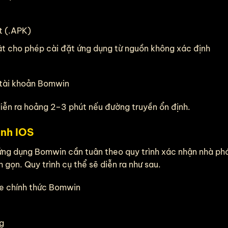
t (.APK)
ật cho phép cài đặt ứng dụng từ nguồn không xác định
 tài khoản Bomwin
diễn ra hoảng 2–3 phút nếu đường truyền ổn định.
ành IOS
 ứng dụng Bomwin cần tuân theo quy trình xác nhận nhà phát
 gọn. Quy trình cụ thể sẽ diễn ra như sau.
te chính thức Bomwin
g