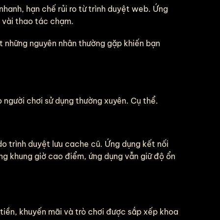
hanh, hạn chế rủi ro từ trình duyệt web. Ứng
i vài thao tác chạm.
ết những nguyên nhân thường gặp khiến bạn
o người chơi sử dụng thường xuyên. Cụ thể.
do trình duyệt lưu cache cũ. Ứng dụng kết nối
ong khung giờ cao điểm, ứng dụng vẫn giữ độ ổn
 tiền, khuyến mãi và trò chơi được sắp xếp khoa