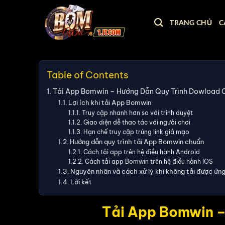
Chuyển
đến
TRANG CHỦ
C
nội
dung
Table of Contents
Tải App Bomwin – Hướng Dẫn Quy Trình Dowload C
Lợi ích khi tải App Bomwin
Truy cập nhanh hơn so với trình duyệt
Giao diện dễ thao tác với người chơi
Hạn chế truy cập trúng link giả mạo
Hướng dẫn quy trình tải App Bomwin chuẩn
Cách tải app trên hệ điều hành Android
Cách tải app Bomwin trên hệ điều hành IOS
Nguyên nhân và cách xử lý khi không tải được ứn
Lời kết
Tải App Bomwin –