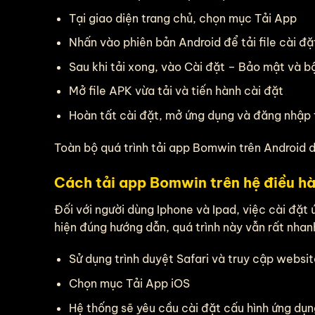
Tại giao diện trang chủ, chọn mục Tải App
Nhấn vào phiên bản Android để tải file cài đặ
Sau khi tải xong, vào Cài đặt – Bảo mật và b
Mở file APK vừa tải và tiến hành cài đặt
Hoàn tất cài đặt, mở ứng dụng và đăng nhập
Toàn bộ quá trình tải app Bomwin trên Android 
Cách tải app Bomwin trên hệ điều h
Đối với người dùng Iphone và Ipad, việc cài đặt
hiện đúng hướng dẫn, quá trình này vẫn rất nhanh
Sử dụng trình duyệt Safari và truy cập websi
Chọn mục Tải App iOS
Hệ thống sẽ yêu cầu cài đặt cấu hình ứng dụn