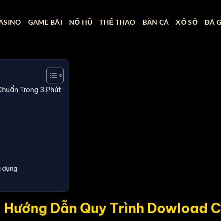
ASINO
GAME BÀI
NỔ HŨ
THỂ THAO
BẮN CÁ
XỔ SỐ
ĐÁ 
huẩn Trong 3 Phút
g dụng
 Hướng Dẫn Quy Trình Dowload C