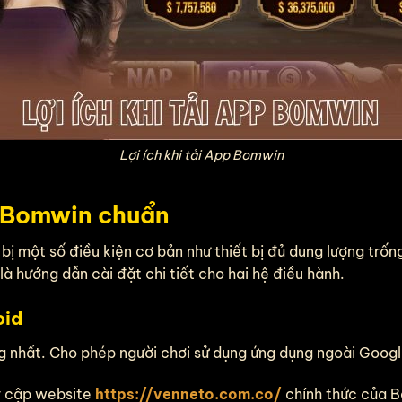
Lợi ích khi tải App Bomwin
p Bomwin chuẩn
bị một số điều kiện cơ bản như thiết bị đủ dung lượng trốn
 hướng dẫn cài đặt chi tiết cho hai hệ điều hành.
oid
ng nhất. Cho phép người chơi sử dụng ứng dụng ngoài Goog
uy cập website
https://venneto.com.co/
chính thức của 