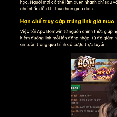
học. Người mới có thể làm quen nhanh chỉ sau vài
chế nhầm lẫn khi thực hiện giao dịch.
Hạn chế truy cập trúng link giả mạo
Việc tải App Bomwin từ nguồn chính thức giúp ngư
kiếm đường link mỗi lần đăng nhập, từ đó giảm ng
an toàn trong quá trình cá cược trực tuyến.