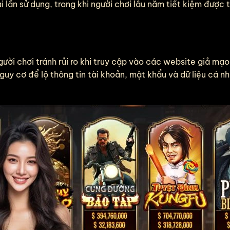
 lần sử dụng, trong khi người chơi lâu năm tiết kiệm được t
ời chơi tránh rủi ro khi truy cập vào các website giả mạo.
uy cơ để lộ thông tin tài khoản, mật khẩu và dữ liệu cá nh