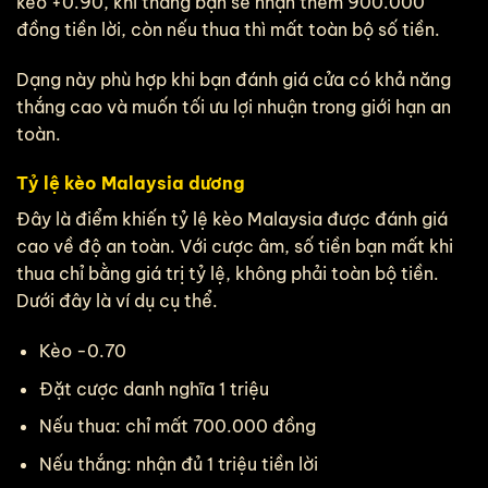
kèo +0.90, khi thắng bạn sẽ nhận thêm 900.000
đồng tiền lời, còn nếu thua thì mất toàn bộ số tiền.
Dạng này phù hợp khi bạn đánh giá cửa có khả năng
thắng cao và muốn tối ưu lợi nhuận trong giới hạn an
toàn.
Tỷ lệ kèo Malaysia dương
Đây là điểm khiến tỷ lệ kèo Malaysia được đánh giá
cao về độ an toàn. Với cược âm, số tiền bạn mất khi
thua chỉ bằng giá trị tỷ lệ, không phải toàn bộ tiền.
Dưới đây là ví dụ cụ thể.
Kèo -0.70
Đặt cược danh nghĩa 1 triệu
Nếu thua: chỉ mất 700.000 đồng
Nếu thắng: nhận đủ 1 triệu tiền lời