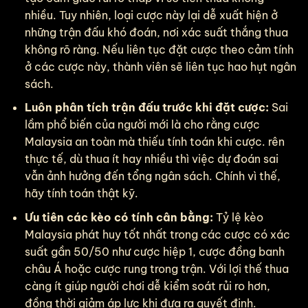
nhiều. Tuy nhiên, loại cược này lại dễ xuất hiện ở
những trận đấu khó đoán, nơi xác suất thắng thua
không rõ ràng. Nếu liên tục đặt cược theo cảm tính
ở các cược này, thành viên sẽ liên tục hao hụt ngân
sách.
Luôn phân tích trận đấu trước khi đặt cược:
Sai
lầm phổ biến của người mới là cho rằng cược
Malaysia an toàn mà thiếu tính toán khi cược. rên
thực tế, dù thua ít hay nhiều thì việc dự đoán sai
vẫn ảnh hưởng đến tổng ngân sách. Chính vì thế,
hãy tính toán thật kỹ.
Ưu tiên các kèo có tính cân bằng:
Tỷ lệ kèo
Malaysia phát huy tốt nhất trong các cược có xác
suất gần 50/50 như cược hiệp 1, cược đồng banh
châu Á hoặc cược rung trong trận. Với lợi thế thua
càng ít giúp người chơi dễ kiểm soát rủi ro hơn,
đồng thời giảm áp lực khi đưa ra quyết định.