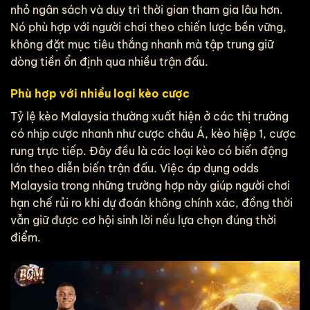
nhỏ ngân sách và duy trì thời gian tham gia lâu hơn.
Nó phù hợp với người chơi theo chiến lược bền vững,
không đặt mục tiêu thắng nhanh mà tập trung giữ
dòng tiền ổn định qua nhiều trận đấu.
Phù hợp với nhiều loại kèo cược
Tỷ lệ kèo Malaysia thường xuất hiện ở các thị trường
có nhịp cược nhanh như cược châu Á, kèo hiệp 1, cược
rung trực tiếp. Đây đều là các loại kèo có biến động
lớn theo diễn biến trận đấu. Việc áp dụng odds
Malaysia trong những trường hợp này giúp người chơi
hạn chế rủi ro khi dự đoán không chính xác, đồng thời
vẫn giữ được cơ hội sinh lời nếu lựa chọn đúng thời
điểm.