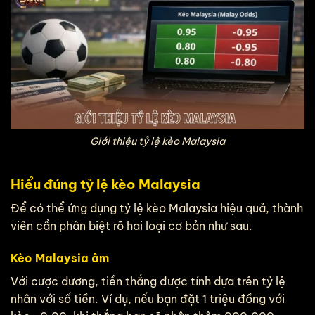
Giới thiệu tỷ lệ kèo Malaysia
Hiểu đúng tỷ lệ kèo Malaysia
Để có thể ứng dụng tỷ lệ kèo Malaysia hiệu quả, thành
viên cần phân biệt rõ hai loại cơ bản như sau.
Kèo Malaysia âm
Với cược dương, tiền thắng được tính dựa trên tỷ lệ
nhân với số tiền. Ví dụ, nếu bạn đặt 1 triệu đồng với