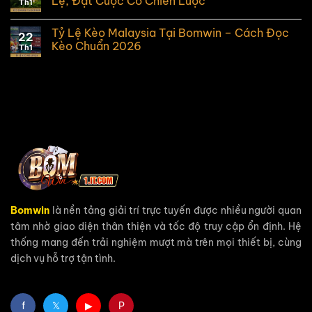
Lệ, Đặt Cược Có Chiến Lược
Th1
Tỷ Lệ Kèo Malaysia Tại Bomwin – Cách Đọc
22
Kèo Chuẩn 2026
Th1
Bomwin
là nền tảng giải trí trực tuyến được nhiều người quan
tâm nhờ giao diện thân thiện và tốc độ truy cập ổn định. Hệ
thống mang đến trải nghiệm mượt mà trên mọi thiết bị, cùng
dịch vụ hỗ trợ tận tình.
f
𝕏
▶
P