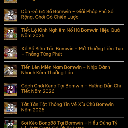
Dàn Đề 64 Số Bomwin – Giải Pháp Phủ Số
23
Rộng, Chơi Có Chiến Lược
Th1
Tiết Lộ Kinh Nghiệm Nổ Hũ Bomwin Hiệu Quả
23
Năm 2026
Th1
Xổ Số Siêu Tốc Bomwin – Mở Thưởng Liên Tục
23
– Thắng Từng Phút
Th1
Tiến Lên Miền Nam Bomwin – Nhịp Đánh
23
Nhanh Kèm Thưởng Lớn
Th1
Cách Chơi Keno Tại Bomwin – Hướng Dẫn Chi
22
Tiết Năm 2026
Th1
Tất Tần Tật Thông Tin Về Xỉu Chủ Bomwin
22
Năm 2026
Th1
Soi Kèo Bong88 Tại Bomwin – Hiểu Đúng Tỷ
22